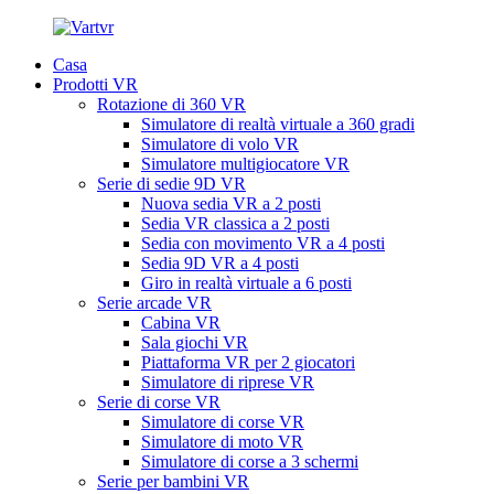
Casa
Prodotti VR
Rotazione di 360 VR
Simulatore di realtà virtuale a 360 gradi
Simulatore di volo VR
Simulatore multigiocatore VR
Serie di sedie 9D VR
Nuova sedia VR a 2 posti
Sedia VR classica a 2 posti
Sedia con movimento VR a 4 posti
Sedia 9D VR a 4 posti
Giro in realtà virtuale a 6 posti
Serie arcade VR
Cabina VR
Sala giochi VR
Piattaforma VR per 2 giocatori
Simulatore di riprese VR
Serie di corse VR
Simulatore di corse VR
Simulatore di moto VR
Simulatore di corse a 3 schermi
Serie per bambini VR