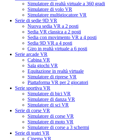
Simulatore di realtà virtuale a 360 gradi
Simulatore di volo VR
Simulatore multigiocatore VR
Serie di sedie 9D VR
Nuova sedia VR a 2 posti
Sedia VR classica a 2 posti
Sedia con movimento VR a 4 posti
Sedia 9D VR a 4 posti
Giro in realtà virtuale a 6 posti
Serie arcade VR
Cabina VR
Sala giochi VR
Equitazione in realtà virtuale
Simulatore di riprese VR
Piattaforma VR per 2 giocatori
Serie sportiva VR
Simulatore di bici VR
Simulatore di danza VR
Simulatore di sci VR
Serie di corse VR
Simulatore di corse VR
Simulatore di moto VR
Simulatore di corse a 3 schermi
Serie di teatri VR
Cinema VR