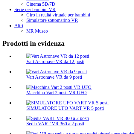
Cinema 5D/7D
Serie per bambini VR
Giro in realtà virtuale per bambini
Simulatore sottomarino VR
Altri
MR Museo
Prodotti in evidenza
Vart Astronave VR da 12 posti
Vart Astronave VR da 9 posti
Macchina Vart 2 posti VR UFO
SIMULATORE UFO VART VR 5 posti
Sedia VART VR 360 a 2 posti