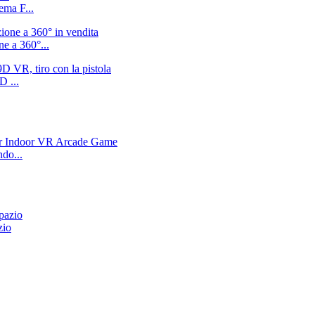
ma F...
e a 360°...
D ...
do...
zio