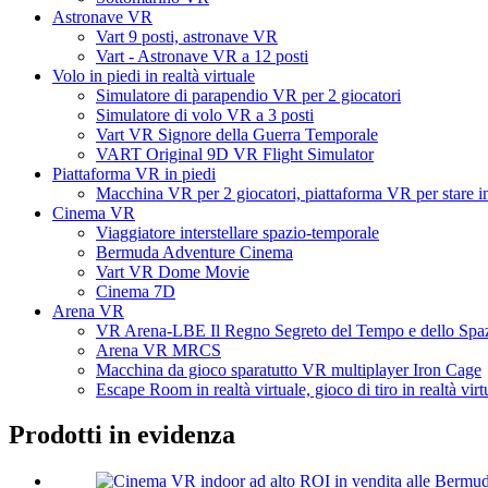
Astronave VR
Vart 9 posti, astronave VR
Vart - Astronave VR a 12 posti
Volo in piedi in realtà virtuale
Simulatore di parapendio VR per 2 giocatori
Simulatore di volo VR a 3 posti
Vart VR Signore della Guerra Temporale
VART Original 9D VR Flight Simulator
Piattaforma VR in piedi
Macchina VR per 2 giocatori, piattaforma VR per stare in
Cinema VR
Viaggiatore interstellare spazio-temporale
Bermuda Adventure Cinema
Vart VR Dome Movie
Cinema 7D
Arena VR
VR Arena-LBE Il Regno Segreto del Tempo e dello Spa
Arena VR MRCS
Macchina da gioco sparatutto VR multiplayer Iron Cage
Escape Room in realtà virtuale, gioco di tiro in realtà virt
Prodotti in evidenza