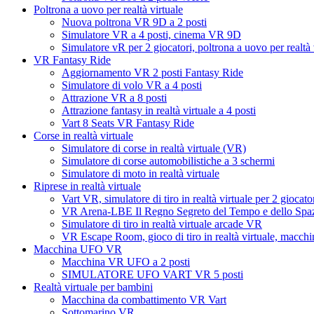
Poltrona a uovo per realtà virtuale
Nuova poltrona VR 9D a 2 posti
Simulatore VR a 4 posti, cinema VR 9D
Simulatore vR per 2 giocatori, poltrona a uovo per realtà
VR Fantasy Ride
Aggiornamento VR 2 posti Fantasy Ride
Simulatore di volo VR a 4 posti
Attrazione VR a 8 posti
Attrazione fantasy in realtà virtuale a 4 posti
Vart 8 Seats VR Fantasy Ride
Corse in realtà virtuale
Simulatore di corse in realtà virtuale (VR)
Simulatore di corse automobilistiche a 3 schermi
Simulatore di moto in realtà virtuale
Riprese in realtà virtuale
Vart VR, simulatore di tiro in realtà virtuale per 2 giocator
VR Arena-LBE Il Regno Segreto del Tempo e dello Spa
Simulatore di tiro in realtà virtuale arcade VR
VR Escape Room, gioco di tiro in realtà virtuale, macchin
Macchina UFO VR
Macchina VR UFO a 2 posti
SIMULATORE UFO VART VR 5 posti
Realtà virtuale per bambini
Macchina da combattimento VR Vart
Sottomarino VR