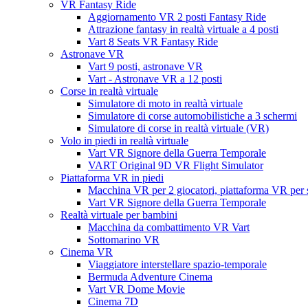
VR Fantasy Ride
Aggiornamento VR 2 posti Fantasy Ride
Attrazione fantasy in realtà virtuale a 4 posti
Vart 8 Seats VR Fantasy Ride
Astronave VR
Vart 9 posti, astronave VR
Vart - Astronave VR a 12 posti
Corse in realtà virtuale
Simulatore di moto in realtà virtuale
Simulatore di corse automobilistiche a 3 schermi
Simulatore di corse in realtà virtuale (VR)
Volo in piedi in realtà virtuale
Vart VR Signore della Guerra Temporale
VART Original 9D VR Flight Simulator
Piattaforma VR in piedi
Macchina VR per 2 giocatori, piattaforma VR per s
Vart VR Signore della Guerra Temporale
Realtà virtuale per bambini
Macchina da combattimento VR Vart
Sottomarino VR
Cinema VR
Viaggiatore interstellare spazio-temporale
Bermuda Adventure Cinema
Vart VR Dome Movie
Cinema 7D