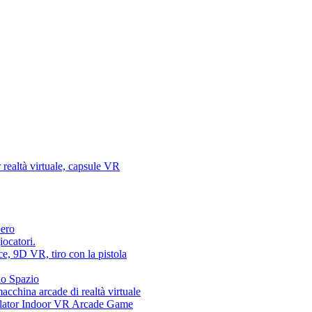
 realtà virtuale, capsule VR
bero
iocatori.
ce, 9D VR, tiro con la pistola
lo Spazio
acchina arcade di realtà virtuale
ator Indoor VR Arcade Game