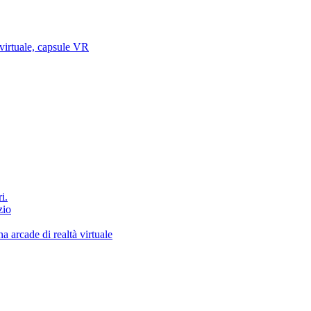
 virtuale, capsule VR
i.
zio
a arcade di realtà virtuale