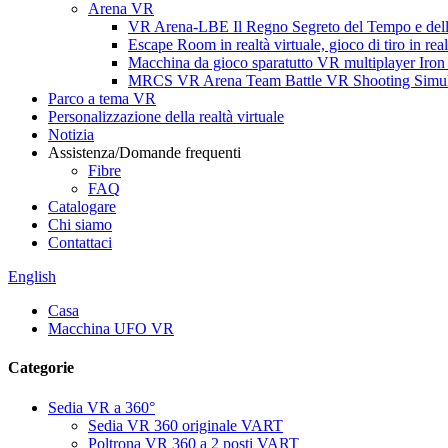
Arena VR
VR Arena-LBE Il Regno Segreto del Tempo e del
Escape Room in realtà virtuale, gioco di tiro in real
Macchina da gioco sparatutto VR multiplayer Iro
MRCS VR Arena Team Battle VR Shooting Simul
Parco a tema VR
Personalizzazione della realtà virtuale
Notizia
Assistenza/Domande frequenti
Fibre
FAQ
Catalogare
Chi siamo
Contattaci
English
Casa
Macchina UFO VR
Categorie
Sedia VR a 360°
Sedia VR 360 originale VART
Poltrona VR 360 a 2 posti VART