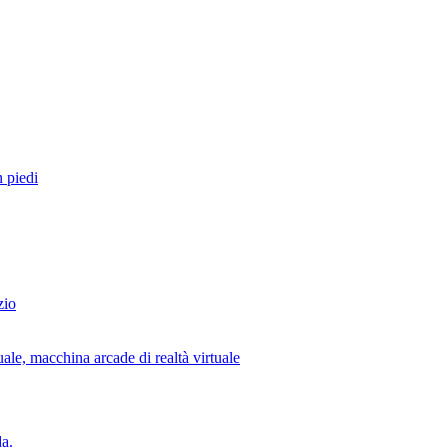
 piedi
zio
uale, macchina arcade di realtà virtuale