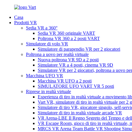
Casa
Prodotti VR
Sedia VR a 360°
Sedia VR 360 originale VART
Poltrona VR 360 a 2 posti VART
Simulatore di volo VR
Simulatore di parapendio VR per 2 giocatori
Poltrona a uovo per realtà virtuale
Nuova poltrona VR 9D a 2 posti
Simulatore VR a 4 posti, cinema VR 9D
Simulatore VR per 2 giocatori, poltrona a uovo per
Macchina UFO VR
Macchina VR UFO a 2 posti
SIMULATORE UFO VART VR 5 posti
Riprese in realtà virtuale
Esperienza di tiro in realtà virtuale a movimento li
Vart VR, simulatore di tiro in realtà virtuale per 2 g
Simulatore di tiro VR, giocatore singolo, self-servi
Simulatore di tiro in realtà virtuale arcade VR
VR Arena-LBE Il Regno Segreto del Tempo e del
VR Escape Room, gioco di tiro in realtà virtuale, m
MRCS VR Arena Team Battle VR Shooting Simul