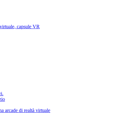
 virtuale, capsule VR
i.
zio
a arcade di realtà virtuale