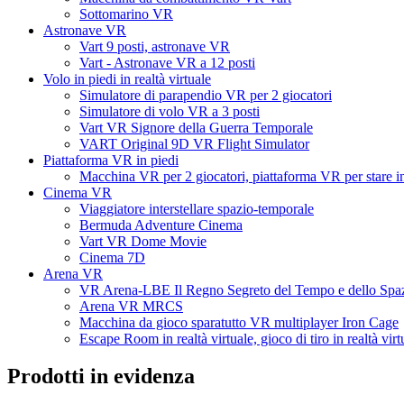
Sottomarino VR
Astronave VR
Vart 9 posti, astronave VR
Vart - Astronave VR a 12 posti
Volo in piedi in realtà virtuale
Simulatore di parapendio VR per 2 giocatori
Simulatore di volo VR a 3 posti
Vart VR Signore della Guerra Temporale
VART Original 9D VR Flight Simulator
Piattaforma VR in piedi
Macchina VR per 2 giocatori, piattaforma VR per stare in
Cinema VR
Viaggiatore interstellare spazio-temporale
Bermuda Adventure Cinema
Vart VR Dome Movie
Cinema 7D
Arena VR
VR Arena-LBE Il Regno Segreto del Tempo e dello Spa
Arena VR MRCS
Macchina da gioco sparatutto VR multiplayer Iron Cage
Escape Room in realtà virtuale, gioco di tiro in realtà virt
Prodotti in evidenza