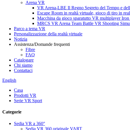
Arena VR
VR Arena-LBE Il Regno Segreto del Tempo e del
Escape Room in realtà virtuale, gioco di tiro in real
Macchina da gioco sparatutto VR multiplayer Iro
MRCS VR Arena Team Battle VR Shooting Simul
Parco a tema VR
Personalizzazione della realtà virtuale
Notizia
Assistenza/Domande frequenti
Fibre
FAQ
Catalogare
Chi siamo
Contattaci
English
Casa
Prodotti VR
Serie VR Sport
Categorie
Sedia VR a 360°
Sedia VR 360 originale VART