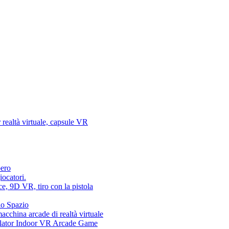
 realtà virtuale, capsule VR
bero
iocatori.
ce, 9D VR, tiro con la pistola
lo Spazio
acchina arcade di realtà virtuale
ator Indoor VR Arcade Game