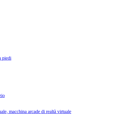
 piedi
zio
uale, macchina arcade di realtà virtuale