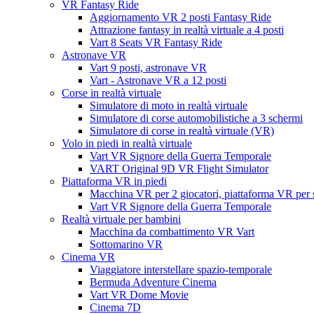
VR Fantasy Ride
Aggiornamento VR 2 posti Fantasy Ride
Attrazione fantasy in realtà virtuale a 4 posti
Vart 8 Seats VR Fantasy Ride
Astronave VR
Vart 9 posti, astronave VR
Vart - Astronave VR a 12 posti
Corse in realtà virtuale
Simulatore di moto in realtà virtuale
Simulatore di corse automobilistiche a 3 schermi
Simulatore di corse in realtà virtuale (VR)
Volo in piedi in realtà virtuale
Vart VR Signore della Guerra Temporale
VART Original 9D VR Flight Simulator
Piattaforma VR in piedi
Macchina VR per 2 giocatori, piattaforma VR per s
Vart VR Signore della Guerra Temporale
Realtà virtuale per bambini
Macchina da combattimento VR Vart
Sottomarino VR
Cinema VR
Viaggiatore interstellare spazio-temporale
Bermuda Adventure Cinema
Vart VR Dome Movie
Cinema 7D