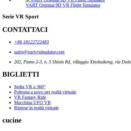
VART Original 9D VR Flight Simulator
Serie VR Sport
CONTATTACI
+86 18122722483
sales@vartvrsimulator.com
202, Piano 2-3, n. 5 Shixin Rd, villaggio Xinshuikeng, via Dalo
BIGLIETTI
Sedia VR a 360°
Poltrona a uovo per realtà virtuale
VR Fantasy Ride
Macchina UFO VR
Riprese in realtà virtuale
cucine