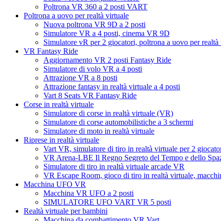
Poltrona VR 360 a 2 posti VART
Poltrona a uovo per realtà virtuale
Nuova poltrona VR 9D a 2 posti
Simulatore VR a 4 posti, cinema VR 9D
Simulatore vR per 2 giocatori, poltrona a uovo per realtà
VR Fantasy Ride
Aggiornamento VR 2 posti Fantasy Ride
Simulatore di volo VR a 4 posti
Attrazione VR a 8 posti
Attrazione fantasy in realtà virtuale a 4 posti
Vart 8 Seats VR Fantasy Ride
Corse in realtà virtuale
Simulatore di corse in realtà virtuale (VR)
Simulatore di corse automobilistiche a 3 schermi
Simulatore di moto in realtà virtuale
Riprese in realtà virtuale
Vart VR, simulatore di tiro in realtà virtuale per 2 giocator
VR Arena-LBE Il Regno Segreto del Tempo e dello Spa
Simulatore di tiro in realtà virtuale arcade VR
VR Escape Room, gioco di tiro in realtà virtuale, macchin
Macchina UFO VR
Macchina VR UFO a 2 posti
SIMULATORE UFO VART VR 5 posti
Realtà virtuale per bambini
Macchina da combattimento VR Vart