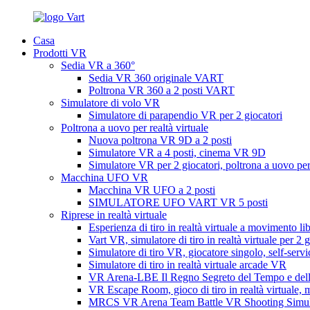
Casa
Prodotti VR
Sedia VR a 360°
Sedia VR 360 originale VART
Poltrona VR 360 a 2 posti VART
Simulatore di volo VR
Simulatore di parapendio VR per 2 giocatori
Poltrona a uovo per realtà virtuale
Nuova poltrona VR 9D a 2 posti
Simulatore VR a 4 posti, cinema VR 9D
Simulatore VR per 2 giocatori, poltrona a uovo per
Macchina UFO VR
Macchina VR UFO a 2 posti
SIMULATORE UFO VART VR 5 posti
Riprese in realtà virtuale
Esperienza di tiro in realtà virtuale a movimento li
Vart VR, simulatore di tiro in realtà virtuale per 2 g
Simulatore di tiro VR, giocatore singolo, self-servi
Simulatore di tiro in realtà virtuale arcade VR
VR Arena-LBE Il Regno Segreto del Tempo e del
VR Escape Room, gioco di tiro in realtà virtuale, m
MRCS VR Arena Team Battle VR Shooting Simul