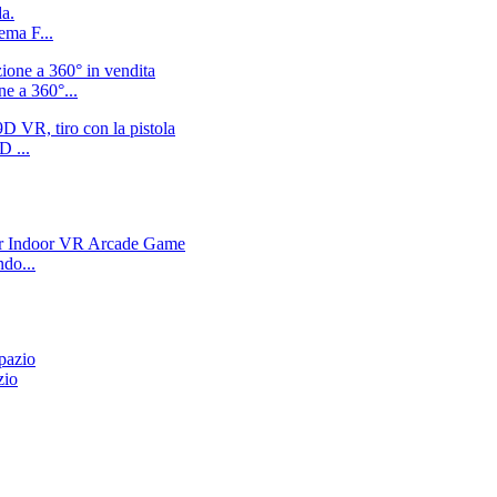
ma F...
e a 360°...
D ...
do...
zio